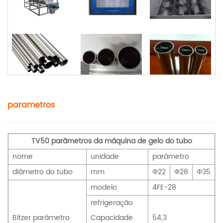
parametros
TV50 parâmetros da máquina de gelo do tubo
nome
unidade
parâmetro
diâmetro do tubo
mm
Φ22
Φ28
Φ35
modelo
4FE-28
refrigeração
Bitzer parâmetro
Capacidade
54,3