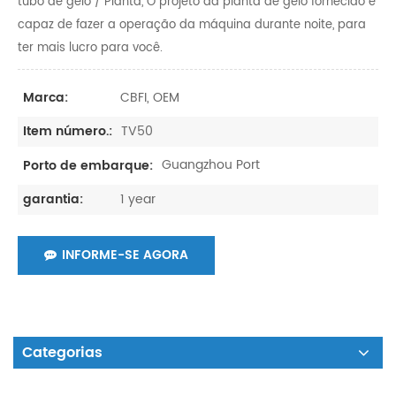
tubo de gelo / Planta, O projeto da planta de gelo fornecido é
capaz de fazer a operação da máquina durante noite, para
ter mais lucro para você.
CBFI, OEM
Marca:
TV50
Item número.:
Guangzhou Port
Porto de embarque:
1 year
garantia:
INFORME-SE AGORA
Categorias