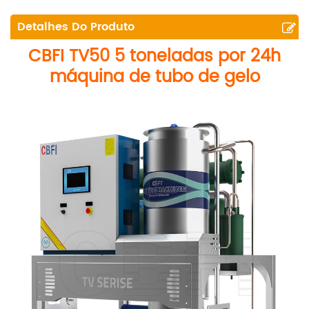
Detalhes Do Produto
CBFI
TV50
5 toneladas por 24h
máquina de tubo de gelo