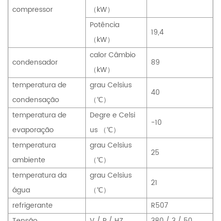
compressor
（kW）
Potência
19,4
（kW）
calor Câmbio
condensador
89
（kW）
temperatura de
grau Celsius
40
condensação
（℃）
temperatura de
Degre
e Celsi
-10
evaporação
us （℃）
temperatura
grau Celsius
25
ambiente
（℃）
temperatura da
grau Celsius
21
água
（℃）
refrigerante
R507
Tensão
V / P / HZ
380 / 3 / 50