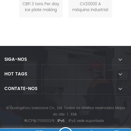
 de
CBF
machine
24h máquina de
CBFI 3 tons Per day
CV20000 A
ubo
po
cubos de gelo
ice plate making
máquina industrial
 com
Máq
O b
machineplate ice
de cubos de gelo é
eios
de
machine is suitable
uma produção em
c
for automatic ice
grande escala de
production line.
equipamentos
tone
CBFI plate ice
para fabricação de
de g
machine
cubos de gelo
m
conducted
comestíveis. O O
vind
technologies such
cubo de gelo
SIGA-NOS
paí
as flat film heat
produzido é limpo,
de
exchange, double
higiênico e
HOT TAGS
máq
surface ice forming,
cristalino é
s type refrigerant
amplamente
pe
flow tunnels,
utilizado em hotéis,
CONTATE-NOS
recycle heat gas
bares,
ice harvesting and
restaurantes, lojas
etc. through PLC
de conveniência,
© Guangzhou Icesource Co., Ltd. Todos os direitos reservados
Mapa
concentrated
lojas de
do site
|
XML
control, we can
refrigerantes, etc.
粤ICP备17010012号
IPv6 rede suportada
easily operate.
Nós experiente
multiple individual
equipe de r &