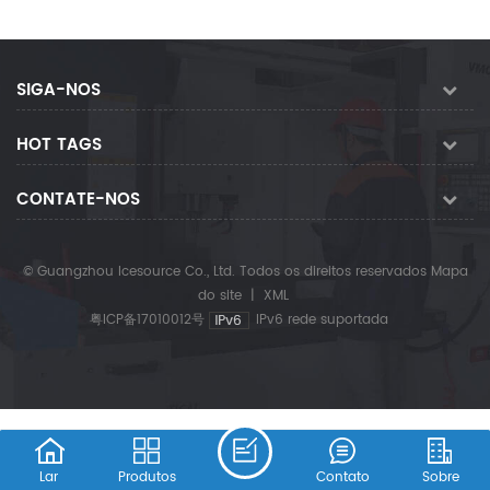
SIGA-NOS
HOT TAGS
CONTATE-NOS
© Guangzhou Icesource Co., Ltd. Todos os direitos reservados
Mapa
do site
|
XML
粤ICP备17010012号
IPv6 rede suportada
Lar
Produtos
Contato
Sobre